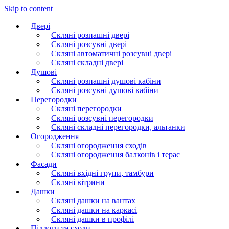
Skip to content
Двері
Скляні розпашні двері
Скляні розсувні двері
Скляні автоматичні розсувні двері
Скляні складні двері
Душові
Скляні розпашні душові кабіни
Скляні розсувні душові кабіни
Перегородки
Скляні перегородки
Скляні розсувні перегородки
Скляні складні перегородки, альтанки
Огородження
Скляні огородження сходів
Скляні огородження балконів і терас
Фасади
Скляні вхідні групи, тамбури
Скляні вітрини
Дашки
Скляні дашки на вантах
Скляні дашки на каркасі
Скляні дашки в профілі
Підлоги та сходи