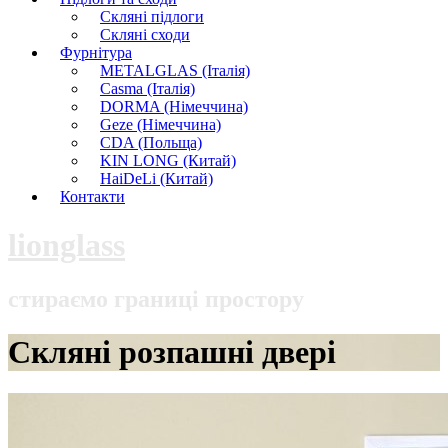
Скляні підлоги
Скляні сходи
Фурнітура
METALGLAS (Італія)
Casma (Італія)
DORMA (Німеччина)
Geze (Німеччина)
CDA (Польща)
KIN LONG (Китай)
HaiDeLi (Китай)
Контакти
lionglass
стираємо границі простору
Скляні розпашні двері