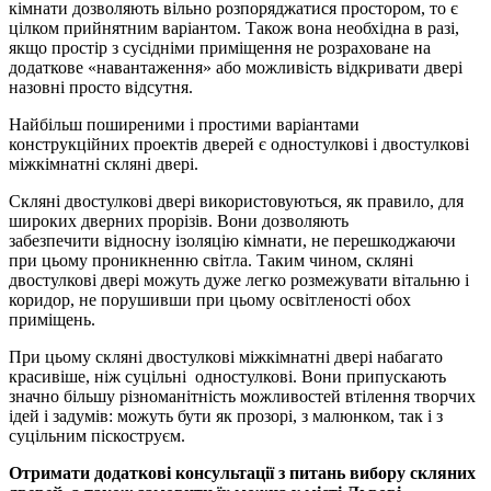
кімнати дозволяють вільно розпоряджатися простором, то є
цілком прийнятним варіантом. Також вона необхідна в разі,
якщо простір з сусідніми приміщення не розраховане на
додаткове «навантаження» або можливість відкривати двері
назовні просто відсутня.
Найбільш поширеними і простими варіантами
конструкційних проектів дверей є одностулкові і двостулкові
міжкімнатні скляні двері.
Скляні двостулкові двері використовуються, як правило, для
широких дверних прорізів. Вони дозволяють
забезпечити відносну ізоляцію кімнати, не перешкоджаючи
при цьому проникненню світла. Таким чином, скляні
двостулкові двері можуть дуже легко розмежувати вітальню і
коридор, не порушивши при цьому освітленості обох
приміщень.
При цьому скляні двостулкові міжкімнатні двері набагато
красивіше, ніж суцільні одностулкові. Вони припускають
значно більшу різноманітність можливостей втілення творчих
ідей і задумів: можуть бути як прозорі, з малюнком, так і з
суцільним піскоструєм.
Отримати додаткові консультації з питань вибору скляних