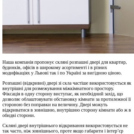
Наша компанія пропонує скляні розпашні двері для квартир,
будинків, офісів в широкому асортименті і в різних
модифікаціях у Львові так і по Україні за вигідною ціною.
Розпашні (відкривні) двері зі скла частіше використовується як
внутрішні для розмежування міжкімнатного простору.
Фіксація в одну сторону виступає, як необхідний захід, що
дозволяє облаштовувати обстановку кімнати за протилежної її
стороною без поправки на величину. Двері можуть
відкриватися в зовнішню, внутрішню сторону кімнати або ж в
обидві сторони.
Скляні двері внутрішнього відкривання використовується не
так часто, ніж зовнішнього, проте якщо габарити і інтер’єр