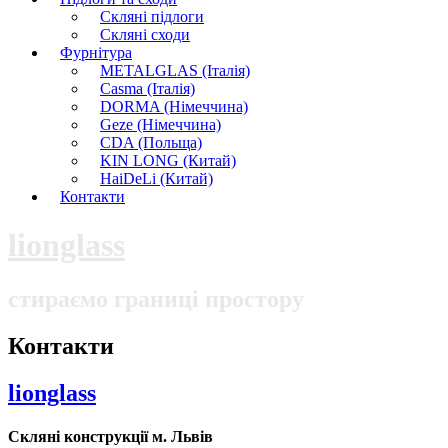
Скляні підлоги
Скляні сходи
Фурнітура
METALGLAS (Італія)
Casma (Італія)
DORMA (Німеччина)
Geze (Німеччина)
CDA (Польща)
KIN LONG (Китай)
HaiDeLi (Китай)
Контакти
lionglass
стираємо границі простору
Контакти
lionglass
Скляні конструкції м. Львів