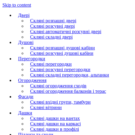
Skip to content
Двері
Скляні розпашні двері
Скляні розсувні двері
Скляні автоматичні розсувні двері
Скляні складні двері
Душові
Скляні розпашні душові кабіни
Скляні розсувні душові кабіни
Перегородки
Скляні перегородки
Скляні розсувні перегородки
Скляні складні перегородки, альтанки
Огородження
Скляні огородження сходів
Скляні огородження балконів і терас
Фасади
Скляні вхідні групи, тамбури
Скляні вітрини
Дашки
Скляні дашки на вантах
Скляні дашки на каркасі
Скляні дашки в профілі
Підлоги та сходи