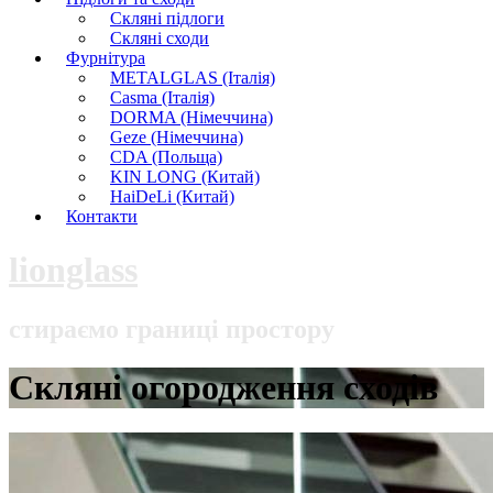
Скляні підлоги
Скляні сходи
Фурнітура
METALGLAS (Італія)
Casma (Італія)
DORMA (Німеччина)
Geze (Німеччина)
CDA (Польща)
KIN LONG (Китай)
HaiDeLi (Китай)
Контакти
lionglass
стираємо границі простору
Скляні огородження сходів