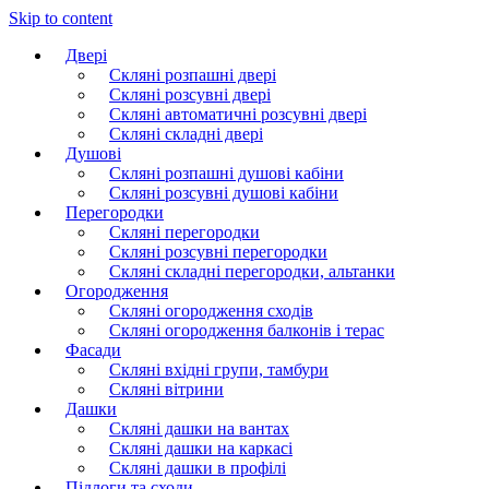
Skip to content
Двері
Скляні розпашні двері
Скляні розсувні двері
Скляні автоматичні розсувні двері
Скляні складні двері
Душові
Скляні розпашні душові кабіни
Скляні розсувні душові кабіни
Перегородки
Скляні перегородки
Скляні розсувні перегородки
Скляні складні перегородки, альтанки
Огородження
Скляні огородження сходів
Скляні огородження балконів і терас
Фасади
Скляні вхідні групи, тамбури
Скляні вітрини
Дашки
Скляні дашки на вантах
Скляні дашки на каркасі
Скляні дашки в профілі
Підлоги та сходи