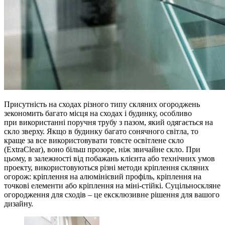
Присутність на сходах різного типу скляних огороджень
зекономить багато місця на сходах і будинку, особливо
при використанні поручня трубу з пазом, який одягається на
скло зверху. Якщо в будинку багато сонячного світла, то
краще за все використовувати товсте освітлене скло
(ExtraClear), воно більш прозоре, ніж звичайне скло. При
цьому, в залежності від побажань клієнта або технічних умов
проекту, використовуються різні методи кріплення скляних
огорож: кріплення на алюмінієвий профіль, кріплення на
точкові елементи або кріплення на міні-стійкі. Суцільноскляне
огородження для сходів – це ексклюзивне рішення для вашого
дизайну.